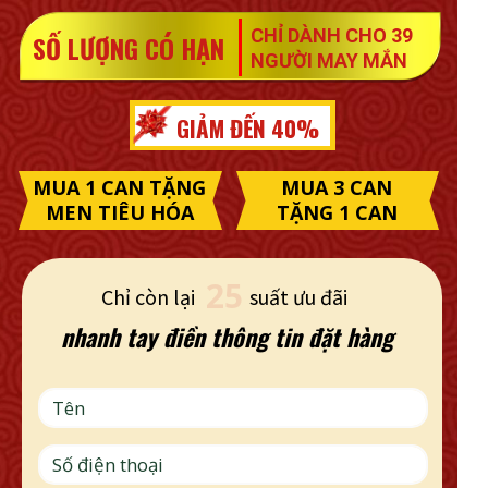
CHỈ DÀNH CHO 39
SỐ LƯỢNG CÓ HẠN
NGƯỜI MAY MẮN
GIẢM ĐẾN 40%
MUA 1 CAN TẶNG
MUA 3 CAN
MEN TIÊU HÓA
TẶNG 1 CAN
25
Chỉ còn lại
suất ưu đãi
nhanh tay điền thông tin đặt hàng