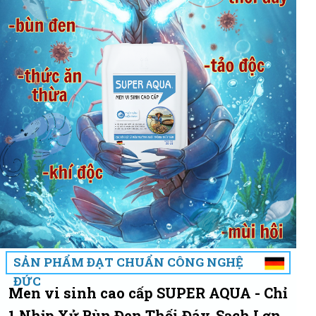
SẢN PHẨM ĐẠT CHUẨN CÔNG NGHỆ
ĐỨC
Men vi sinh cao cấp SUPER AQUA - Chỉ
1 Nhịp Xử Bùn Đen Thối Đáy, Sạch Lợn