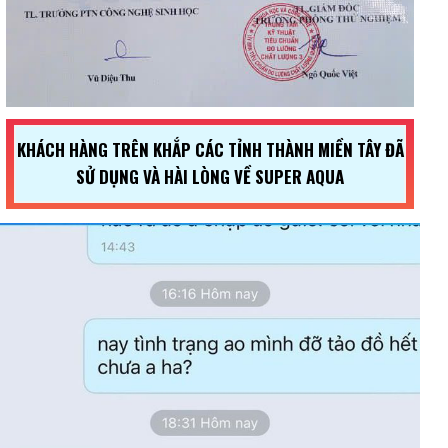
KHÁCH HÀNG TRÊN KHẮP CÁC TỈNH THÀNH MIỀN TÂY ĐÃ
SỬ DỤNG VÀ HÀI LÒNG VỀ SUPER AQUA