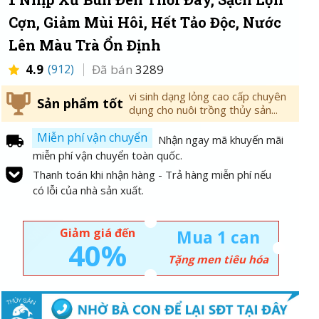
Cợn, Giảm Mùi Hôi, Hết Tảo Độc, Nước
Lên Màu Trà Ổn Định
4.9
(912)
Đã bán
3289
vi sinh dạng lỏng cao cấp chuyên
Sản phẩm tốt
dụng cho nuôi trồng thủy sản...
Miễn phí vận chuyển
Nhận ngay mã khuyến mãi
miễn phí vận chuyển toàn quốc.
Thanh toán khi nhận hàng - Trả hàng miễn phí nếu
có lỗi của nhà sản xuất.
Giảm giá đến
Mua 1 can
40%
Tặng men tiêu hóa