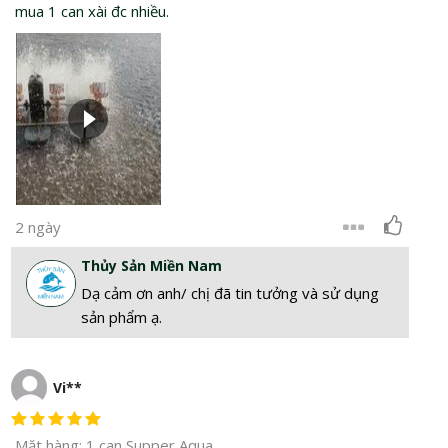
mua 1 can xài đc nhiều.
2 ngày
Thủy Sản Miền Nam
Dạ cảm ơn anh/ chị đã tin tưởng và sử dụng
sản phẩm ạ.
Vi**
Mặt hàng: 1 can Supper Aqua