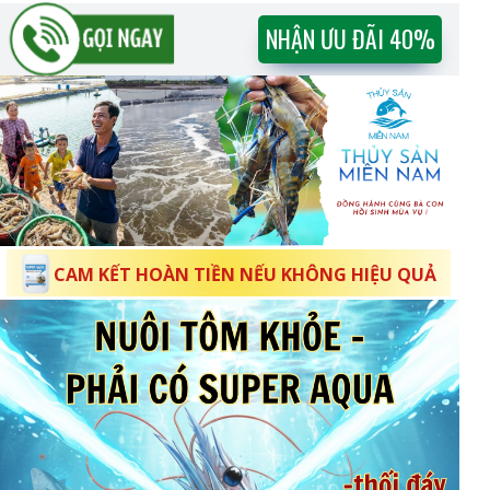
Nguyễn Văn Lượm
NHẬN ƯU ĐÃI 40%
032612xxxx
Đã mua 3 can
CAM KẾT HOÀN TIỀN NẾU KHÔNG HIỆU QUẢ