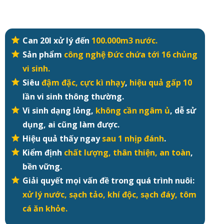
Can 20l xử lý đến
100.000m3 nước.
Sản phẩm
công nghệ Đức chứa tới 16 chủng
vi sinh.
Siêu
đậm đặc, cực kì nhạy
,
hiệu quả gấp 10
lần vi sinh thông thường.
Vi sinh dạng lỏng,
không cần ngâm ủ
, dễ sử
dụng, ai cũng làm được.
Hiệu quả thấy ngay
sau 1 nhịp đánh
.
Kiểm định
chất lượng, thân thiện, an toàn
,
bền vững.
Giải quyết mọi vấn đề trong quá trình nuôi:
xử lý nước, sạch tảo, khí độc, sạch đáy, tôm
cá ăn khỏe.