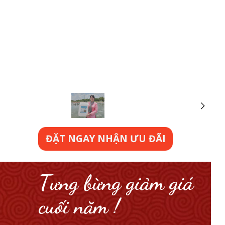
ĐẶT NGAY NHẬN ƯU ĐÃI
Tưng bừng giảm giá
cuối năm !