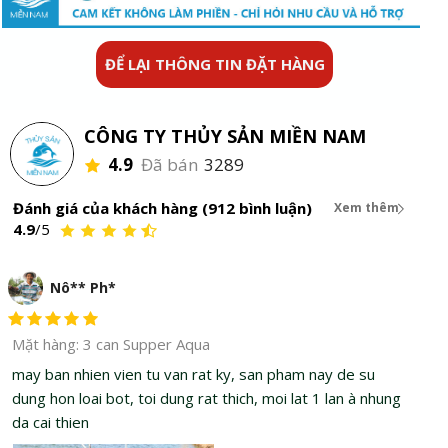
ĐỂ LẠI THÔNG TIN ĐẶT HÀNG
CÔNG TY THỦY SẢN MIỀN NAM
4.9
Đã bán
3289
Đánh giá của khách hàng (912 bình luận)
Xem thêm
4.9
/5
Nô** Ph*
Mặt hàng: 3 can Supper Aqua
may ban nhien vien tu van rat ky, san pham nay de su
dung hon loai bot, toi dung rat thich, moi lat 1 lan à nhung
da cai thien